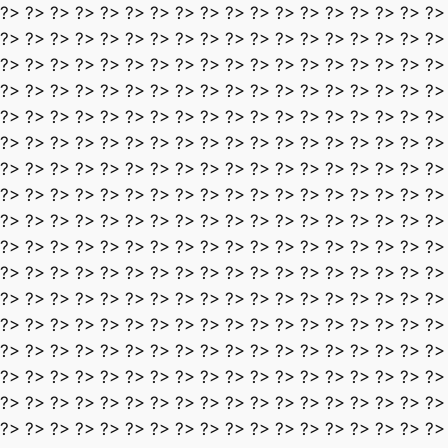
?> ?> ?> ?> ?> ?> ?> ?> ?> ?> ?> ?> ?> ?> ?> ?> ?> ?>
?> ?> ?> ?> ?> ?> ?> ?> ?> ?> ?> ?> ?> ?> ?> ?> ?> ?>
?> ?> ?> ?> ?> ?> ?> ?> ?> ?> ?> ?> ?> ?> ?> ?> ?> ?>
?> ?> ?> ?> ?> ?> ?> ?> ?> ?> ?> ?> ?> ?> ?> ?> ?> ?>
?> ?> ?> ?> ?> ?> ?> ?> ?> ?> ?> ?> ?> ?> ?> ?> ?> ?>
?> ?> ?> ?> ?> ?> ?> ?> ?> ?> ?> ?> ?> ?> ?> ?> ?> ?>
?> ?> ?> ?> ?> ?> ?> ?> ?> ?> ?> ?> ?> ?> ?> ?> ?> ?>
?> ?> ?> ?> ?> ?> ?> ?> ?> ?> ?> ?> ?> ?> ?> ?> ?> ?>
?> ?> ?> ?> ?> ?> ?> ?> ?> ?> ?> ?> ?> ?> ?> ?> ?> ?>
?> ?> ?> ?> ?> ?> ?> ?> ?> ?> ?> ?> ?> ?> ?> ?> ?> ?>
?> ?> ?> ?> ?> ?> ?> ?> ?> ?> ?> ?> ?> ?> ?> ?> ?> ?>
?> ?> ?> ?> ?> ?> ?> ?> ?> ?> ?> ?> ?> ?> ?> ?> ?> ?>
?> ?> ?> ?> ?> ?> ?> ?> ?> ?> ?> ?> ?> ?> ?> ?> ?> ?>
?> ?> ?> ?> ?> ?> ?> ?> ?> ?> ?> ?> ?> ?> ?> ?> ?> ?>
?> ?> ?> ?> ?> ?> ?> ?> ?> ?> ?> ?> ?> ?> ?> ?> ?> ?>
?> ?> ?> ?> ?> ?> ?> ?> ?> ?> ?> ?> ?> ?> ?> ?> ?> ?>
?> ?> ?> ?> ?> ?> ?> ?> ?> ?> ?> ?> ?> ?> ?> ?> ?> ?>