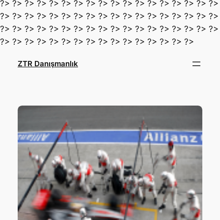
?> ?> ?> ?> ?> ?> ?> ?> ?> ?> ?> ?> ?> ?> ?> ?> ?> ?>
?> ?> ?> ?> ?> ?> ?> ?> ?> ?> ?> ?> ?> ?> ?> ?> ?> ?>
?> ?> ?> ?> ?> ?> ?> ?> ?> ?> ?> ?> ?> ?> ?> ?> ?> ?>
İçeriğe
?> ?> ?> ?> ?> ?> ?> ?> ?> ?> ?> ?> ?> ?> ?> ?>
geç
ZTR Danışmanlık