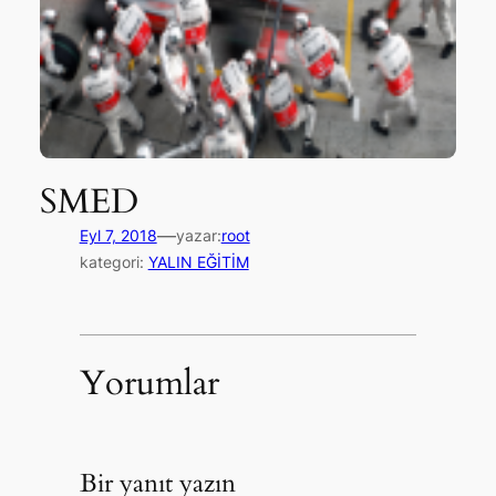
SMED
—
Eyl 7, 2018
yazar:
root
kategori:
YALIN EĞİTİM
Yorumlar
Bir yanıt yazın