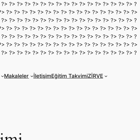
 ?> ?> ?> ?> ?> ?> ?> ?> ?> ?> ?> ?> ?> ?> ?> ?> ?> ?
?> ?> ?> ?> ?> ?> ?> ?> ?> ?> ?> ?> ?> ?> ?> ?> ?> ?>
 ?> ?> ?> ?> ?> ?> ?> ?> ?> ?> ?> ?> ?> ?> ?> ?> ?> ?
?> ?> ?> ?> ?> ?> ?> ?> ?> ?> ?> ?> ?> ?> ?> ?> ?> ?>
 ?> ?> ?> ?> ?> ?> ?> ?> ?> ?> ?> ?> ?> ?> ?> ?> ?> ?
?> ?> ?> ?> ?> ?> ?> ?> ?> ?> ?> ?> ?> ?> ?> ?> ?> ?>
 ?> ?> ?> ?> ?> ?> ?> ?> ?> ?> ?> ?> ?> ?> ?> ?> ?> ?
Makaleler
İletişim
Eğitim Takvimi
ZİRVE
timi