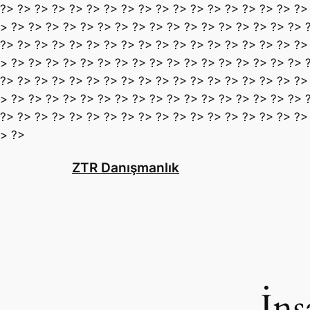
?> ?> ?> ?> ?> ?> ?> ?> ?> ?> ?> ?> ?> ?> ?> ?> ?> ?>
> ?> ?> ?> ?> ?> ?> ?> ?> ?> ?> ?> ?> ?> ?> ?> ?> ?> 
?> ?> ?> ?> ?> ?> ?> ?> ?> ?> ?> ?> ?> ?> ?> ?> ?> ?>
> ?> ?> ?> ?> ?> ?> ?> ?> ?> ?> ?> ?> ?> ?> ?> ?> ?> 
?> ?> ?> ?> ?> ?> ?> ?> ?> ?> ?> ?> ?> ?> ?> ?> ?> ?>
> ?> ?> ?> ?> ?> ?> ?> ?> ?> ?> ?> ?> ?> ?> ?> ?> ?> 
?> ?> ?> ?> ?> ?> ?> ?> ?> ?> ?> ?> ?> ?> ?> ?> ?> ?>
İçeriğe
> ?>
geç
ZTR Danışmanlık
İns