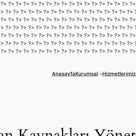
 ?> ?> ?> ?> ?> ?> ?> ?> ?> ?> ?> ?> ?> ?> ?> ?> ?> ?>
?> ?> ?> ?> ?> ?> ?> ?> ?> ?> ?> ?> ?> ?> ?> ?> ?> ?> 
 ?> ?> ?> ?> ?> ?> ?> ?> ?> ?> ?> ?> ?> ?> ?> ?> ?> ?>
?> ?> ?> ?> ?> ?> ?> ?> ?> ?> ?> ?> ?> ?> ?> ?> ?> ?> 
 ?> ?> ?> ?> ?> ?> ?> ?> ?> ?> ?> ?> ?> ?> ?> ?> ?> ?>
?> ?> ?> ?> ?> ?> ?> ?> ?> ?> ?> ?> ?> ?> ?> ?> ?> ?> 
 ?> ?> ?> ?> ?> ?> ?> ?> ?> ?> ?> ?> ?> ?> ?> ?> ?> ?>
Anasayfa
Kurumsal
Hizmetlerimiz
an Kaynakları Yöne