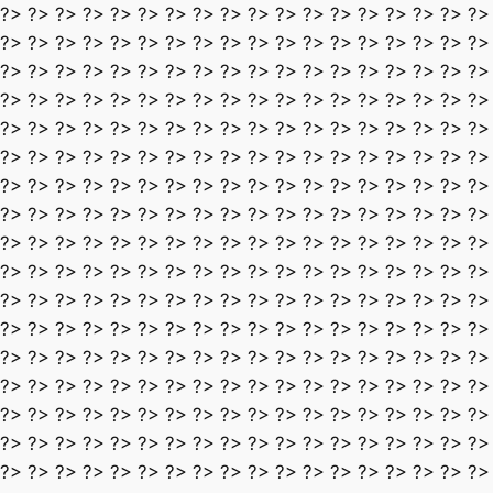
?> ?> ?> ?> ?> ?> ?> ?> ?> ?> ?> ?> ?> ?> ?> ?> ?> ?>
?> ?> ?> ?> ?> ?> ?> ?> ?> ?> ?> ?> ?> ?> ?> ?> ?> ?>
?> ?> ?> ?> ?> ?> ?> ?> ?> ?> ?> ?> ?> ?> ?> ?> ?> ?>
?> ?> ?> ?> ?> ?> ?> ?> ?> ?> ?> ?> ?> ?> ?> ?> ?> ?>
?> ?> ?> ?> ?> ?> ?> ?> ?> ?> ?> ?> ?> ?> ?> ?> ?> ?>
?> ?> ?> ?> ?> ?> ?> ?> ?> ?> ?> ?> ?> ?> ?> ?> ?> ?>
?> ?> ?> ?> ?> ?> ?> ?> ?> ?> ?> ?> ?> ?> ?> ?> ?> ?>
?> ?> ?> ?> ?> ?> ?> ?> ?> ?> ?> ?> ?> ?> ?> ?> ?> ?>
?> ?> ?> ?> ?> ?> ?> ?> ?> ?> ?> ?> ?> ?> ?> ?> ?> ?>
?> ?> ?> ?> ?> ?> ?> ?> ?> ?> ?> ?> ?> ?> ?> ?> ?> ?>
?> ?> ?> ?> ?> ?> ?> ?> ?> ?> ?> ?> ?> ?> ?> ?> ?> ?>
?> ?> ?> ?> ?> ?> ?> ?> ?> ?> ?> ?> ?> ?> ?> ?> ?> ?>
?> ?> ?> ?> ?> ?> ?> ?> ?> ?> ?> ?> ?> ?> ?> ?> ?> ?>
?> ?> ?> ?> ?> ?> ?> ?> ?> ?> ?> ?> ?> ?> ?> ?> ?> ?>
?> ?> ?> ?> ?> ?> ?> ?> ?> ?> ?> ?> ?> ?> ?> ?> ?> ?>
?> ?> ?> ?> ?> ?> ?> ?> ?> ?> ?> ?> ?> ?> ?> ?> ?> ?>
?> ?> ?> ?> ?> ?> ?> ?> ?> ?> ?> ?> ?> ?> ?> ?> ?> ?>