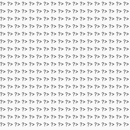
?> ?> ?> ?> ?> ?> ?> ?> ?> ?> ?> ?> ?> ?> ?> ?> ?> ?>
?> ?> ?> ?> ?> ?> ?> ?> ?> ?> ?> ?> ?> ?> ?> ?> ?> ?>
?> ?> ?> ?> ?> ?> ?> ?> ?> ?> ?> ?> ?> ?> ?> ?> ?> ?>
?> ?> ?> ?> ?> ?> ?> ?> ?> ?> ?> ?> ?> ?> ?> ?> ?> ?>
?> ?> ?> ?> ?> ?> ?> ?> ?> ?> ?> ?> ?> ?> ?> ?> ?> ?>
?> ?> ?> ?> ?> ?> ?> ?> ?> ?> ?> ?> ?> ?> ?> ?> ?> ?>
?> ?> ?> ?> ?> ?> ?> ?> ?> ?> ?> ?> ?> ?> ?> ?> ?> ?>
?> ?> ?> ?> ?> ?> ?> ?> ?> ?> ?> ?> ?> ?> ?> ?> ?> ?>
?> ?> ?> ?> ?> ?> ?> ?> ?> ?> ?> ?> ?> ?> ?> ?> ?> ?>
?> ?> ?> ?> ?> ?> ?> ?> ?> ?> ?> ?> ?> ?> ?> ?> ?> ?>
?> ?> ?> ?> ?> ?> ?> ?> ?> ?> ?> ?> ?> ?> ?> ?> ?> ?>
?> ?> ?> ?> ?> ?> ?> ?> ?> ?> ?> ?> ?> ?> ?> ?> ?> ?>
?> ?> ?> ?> ?> ?> ?> ?> ?> ?> ?> ?> ?> ?> ?> ?> ?> ?>
?> ?> ?> ?> ?> ?> ?> ?> ?> ?> ?> ?> ?> ?> ?> ?> ?> ?>
?> ?> ?> ?> ?> ?> ?> ?> ?> ?> ?> ?> ?> ?> ?> ?> ?> ?>
?> ?> ?> ?> ?> ?> ?> ?> ?> ?> ?> ?> ?> ?> ?> ?> ?> ?>
?> ?> ?> ?> ?> ?> ?> ?> ?> ?> ?> ?> ?> ?> ?> ?> ?> ?>