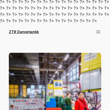
?> ?> ?> ?> ?> ?> ?> ?> ?> ?> ?> ?> ?> ?> ?> ?> ?> ?>
?> ?> ?> ?> ?> ?> ?> ?> ?> ?> ?> ?> ?> ?> ?> ?> ?> ?>
?> ?> ?> ?> ?> ?> ?> ?> ?> ?> ?> ?> ?> ?> ?> ?> ?> ?>
İçeriğe
?> ?> ?> ?> ?> ?> ?> ?> ?> ?> ?> ?> ?> ?> ?> ?>
geç
ZTR Danışmanlık