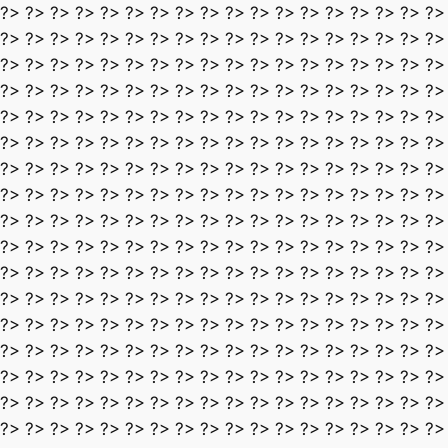
?> ?> ?> ?> ?> ?> ?> ?> ?> ?> ?> ?> ?> ?> ?> ?> ?> ?>
?> ?> ?> ?> ?> ?> ?> ?> ?> ?> ?> ?> ?> ?> ?> ?> ?> ?>
?> ?> ?> ?> ?> ?> ?> ?> ?> ?> ?> ?> ?> ?> ?> ?> ?> ?>
?> ?> ?> ?> ?> ?> ?> ?> ?> ?> ?> ?> ?> ?> ?> ?> ?> ?>
?> ?> ?> ?> ?> ?> ?> ?> ?> ?> ?> ?> ?> ?> ?> ?> ?> ?>
?> ?> ?> ?> ?> ?> ?> ?> ?> ?> ?> ?> ?> ?> ?> ?> ?> ?>
?> ?> ?> ?> ?> ?> ?> ?> ?> ?> ?> ?> ?> ?> ?> ?> ?> ?>
?> ?> ?> ?> ?> ?> ?> ?> ?> ?> ?> ?> ?> ?> ?> ?> ?> ?>
?> ?> ?> ?> ?> ?> ?> ?> ?> ?> ?> ?> ?> ?> ?> ?> ?> ?>
?> ?> ?> ?> ?> ?> ?> ?> ?> ?> ?> ?> ?> ?> ?> ?> ?> ?>
?> ?> ?> ?> ?> ?> ?> ?> ?> ?> ?> ?> ?> ?> ?> ?> ?> ?>
?> ?> ?> ?> ?> ?> ?> ?> ?> ?> ?> ?> ?> ?> ?> ?> ?> ?>
?> ?> ?> ?> ?> ?> ?> ?> ?> ?> ?> ?> ?> ?> ?> ?> ?> ?>
?> ?> ?> ?> ?> ?> ?> ?> ?> ?> ?> ?> ?> ?> ?> ?> ?> ?>
?> ?> ?> ?> ?> ?> ?> ?> ?> ?> ?> ?> ?> ?> ?> ?> ?> ?>
?> ?> ?> ?> ?> ?> ?> ?> ?> ?> ?> ?> ?> ?> ?> ?> ?> ?>
?> ?> ?> ?> ?> ?> ?> ?> ?> ?> ?> ?> ?> ?> ?> ?> ?> ?>