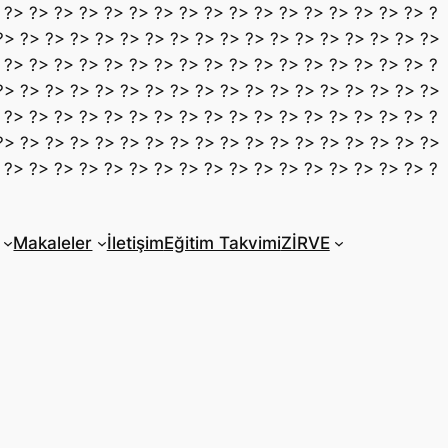
 ?> ?> ?> ?> ?> ?> ?> ?> ?> ?> ?> ?> ?> ?> ?> ?> ?> ?
?> ?> ?> ?> ?> ?> ?> ?> ?> ?> ?> ?> ?> ?> ?> ?> ?> ?>
 ?> ?> ?> ?> ?> ?> ?> ?> ?> ?> ?> ?> ?> ?> ?> ?> ?> ?
?> ?> ?> ?> ?> ?> ?> ?> ?> ?> ?> ?> ?> ?> ?> ?> ?> ?>
 ?> ?> ?> ?> ?> ?> ?> ?> ?> ?> ?> ?> ?> ?> ?> ?> ?> ?
?> ?> ?> ?> ?> ?> ?> ?> ?> ?> ?> ?> ?> ?> ?> ?> ?> ?>
 ?> ?> ?> ?> ?> ?> ?> ?> ?> ?> ?> ?> ?> ?> ?> ?> ?> ?
Makaleler
İletişim
Eğitim Takvimi
ZİRVE