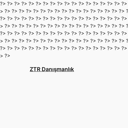
?> ?> ?> ?> ?> ?> ?> ?> ?> ?> ?> ?> ?> ?> ?> ?> ?> ?>
> ?> ?> ?> ?> ?> ?> ?> ?> ?> ?> ?> ?> ?> ?> ?> ?> ?> 
?> ?> ?> ?> ?> ?> ?> ?> ?> ?> ?> ?> ?> ?> ?> ?> ?> ?>
> ?> ?> ?> ?> ?> ?> ?> ?> ?> ?> ?> ?> ?> ?> ?> ?> ?> 
?> ?> ?> ?> ?> ?> ?> ?> ?> ?> ?> ?> ?> ?> ?> ?> ?> ?>
> ?> ?> ?> ?> ?> ?> ?> ?> ?> ?> ?> ?> ?> ?> ?> ?> ?> 
?> ?> ?> ?> ?> ?> ?> ?> ?> ?> ?> ?> ?> ?> ?> ?> ?> ?>
İçeriğe
> ?>
geç
ZTR Danışmanlık