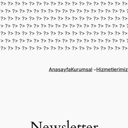
 ?> ?> ?> ?> ?> ?> ?> ?> ?> ?> ?> ?> ?> ?> ?> ?> ?> ?>
?> ?> ?> ?> ?> ?> ?> ?> ?> ?> ?> ?> ?> ?> ?> ?> ?> ?> 
 ?> ?> ?> ?> ?> ?> ?> ?> ?> ?> ?> ?> ?> ?> ?> ?> ?> ?>
?> ?> ?> ?> ?> ?> ?> ?> ?> ?> ?> ?> ?> ?> ?> ?> ?> ?> 
 ?> ?> ?> ?> ?> ?> ?> ?> ?> ?> ?> ?> ?> ?> ?> ?> ?> ?>
?> ?> ?> ?> ?> ?> ?> ?> ?> ?> ?> ?> ?> ?> ?> ?> ?> ?> 
 ?> ?> ?> ?> ?> ?> ?> ?> ?> ?> ?> ?> ?> ?> ?> ?> ?> ?>
Anasayfa
Kurumsal
Hizmetlerimiz
Newsletter