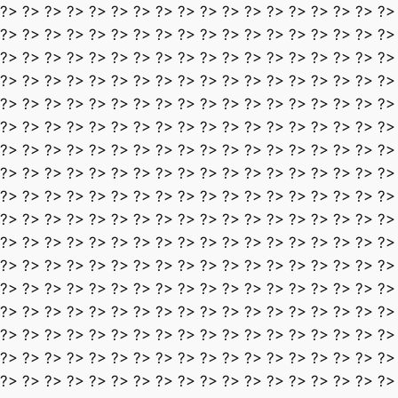
?> ?> ?> ?> ?> ?> ?> ?> ?> ?> ?> ?> ?> ?> ?> ?> ?> ?>
?> ?> ?> ?> ?> ?> ?> ?> ?> ?> ?> ?> ?> ?> ?> ?> ?> ?>
?> ?> ?> ?> ?> ?> ?> ?> ?> ?> ?> ?> ?> ?> ?> ?> ?> ?>
?> ?> ?> ?> ?> ?> ?> ?> ?> ?> ?> ?> ?> ?> ?> ?> ?> ?>
?> ?> ?> ?> ?> ?> ?> ?> ?> ?> ?> ?> ?> ?> ?> ?> ?> ?>
?> ?> ?> ?> ?> ?> ?> ?> ?> ?> ?> ?> ?> ?> ?> ?> ?> ?>
?> ?> ?> ?> ?> ?> ?> ?> ?> ?> ?> ?> ?> ?> ?> ?> ?> ?>
?> ?> ?> ?> ?> ?> ?> ?> ?> ?> ?> ?> ?> ?> ?> ?> ?> ?>
?> ?> ?> ?> ?> ?> ?> ?> ?> ?> ?> ?> ?> ?> ?> ?> ?> ?>
?> ?> ?> ?> ?> ?> ?> ?> ?> ?> ?> ?> ?> ?> ?> ?> ?> ?>
?> ?> ?> ?> ?> ?> ?> ?> ?> ?> ?> ?> ?> ?> ?> ?> ?> ?>
?> ?> ?> ?> ?> ?> ?> ?> ?> ?> ?> ?> ?> ?> ?> ?> ?> ?>
?> ?> ?> ?> ?> ?> ?> ?> ?> ?> ?> ?> ?> ?> ?> ?> ?> ?>
?> ?> ?> ?> ?> ?> ?> ?> ?> ?> ?> ?> ?> ?> ?> ?> ?> ?>
?> ?> ?> ?> ?> ?> ?> ?> ?> ?> ?> ?> ?> ?> ?> ?> ?> ?>
?> ?> ?> ?> ?> ?> ?> ?> ?> ?> ?> ?> ?> ?> ?> ?> ?> ?>
?> ?> ?> ?> ?> ?> ?> ?> ?> ?> ?> ?> ?> ?> ?> ?> ?> ?>