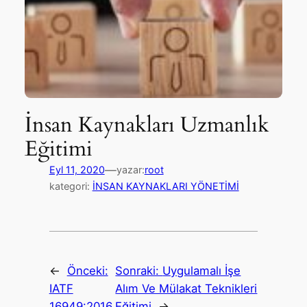
İnsan Kaynakları Uzmanlık
Eğitimi
—
Eyl 11, 2020
yazar:
root
kategori:
İNSAN KAYNAKLARI YÖNETİMİ
←
Önceki:
Sonraki:
Uygulamalı İşe
IATF
Alım Ve Mülakat Teknikleri
16949:2016
Eğitimi
→