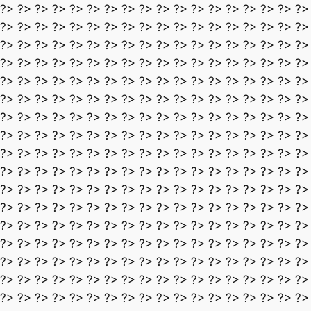
?> ?> ?> ?> ?> ?> ?> ?> ?> ?> ?> ?> ?> ?> ?> ?> ?> ?>
?> ?> ?> ?> ?> ?> ?> ?> ?> ?> ?> ?> ?> ?> ?> ?> ?> ?>
?> ?> ?> ?> ?> ?> ?> ?> ?> ?> ?> ?> ?> ?> ?> ?> ?> ?>
?> ?> ?> ?> ?> ?> ?> ?> ?> ?> ?> ?> ?> ?> ?> ?> ?> ?>
?> ?> ?> ?> ?> ?> ?> ?> ?> ?> ?> ?> ?> ?> ?> ?> ?> ?>
?> ?> ?> ?> ?> ?> ?> ?> ?> ?> ?> ?> ?> ?> ?> ?> ?> ?>
?> ?> ?> ?> ?> ?> ?> ?> ?> ?> ?> ?> ?> ?> ?> ?> ?> ?>
?> ?> ?> ?> ?> ?> ?> ?> ?> ?> ?> ?> ?> ?> ?> ?> ?> ?>
?> ?> ?> ?> ?> ?> ?> ?> ?> ?> ?> ?> ?> ?> ?> ?> ?> ?>
?> ?> ?> ?> ?> ?> ?> ?> ?> ?> ?> ?> ?> ?> ?> ?> ?> ?>
?> ?> ?> ?> ?> ?> ?> ?> ?> ?> ?> ?> ?> ?> ?> ?> ?> ?>
?> ?> ?> ?> ?> ?> ?> ?> ?> ?> ?> ?> ?> ?> ?> ?> ?> ?>
?> ?> ?> ?> ?> ?> ?> ?> ?> ?> ?> ?> ?> ?> ?> ?> ?> ?>
?> ?> ?> ?> ?> ?> ?> ?> ?> ?> ?> ?> ?> ?> ?> ?> ?> ?>
?> ?> ?> ?> ?> ?> ?> ?> ?> ?> ?> ?> ?> ?> ?> ?> ?> ?>
?> ?> ?> ?> ?> ?> ?> ?> ?> ?> ?> ?> ?> ?> ?> ?> ?> ?>
?> ?> ?> ?> ?> ?> ?> ?> ?> ?> ?> ?> ?> ?> ?> ?> ?> ?>